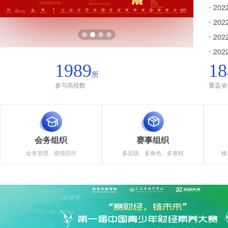
20
20
1989
18
所
参与高校数
覆盖省
会务组织
赛事组织
会务管理、疫情防控
多层级、多角色、多赛程
独